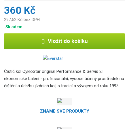
ý
360 Kč
r
o
297,52 Kč bez DPH
b
Skladem
c
e
Vložit do košíku
:
8
5
9
5
Čistič kol CykloStar originál Performance & Servis 2l
6
ekonomické balení - profesionální, vysoce účinný prostředek na
7
čištění a údržbu jízdních kol, s tradicí a vývojem od roku 1993.
7
7
0
0
ZNÁME SVÉ PRODUKTY
1
2
1