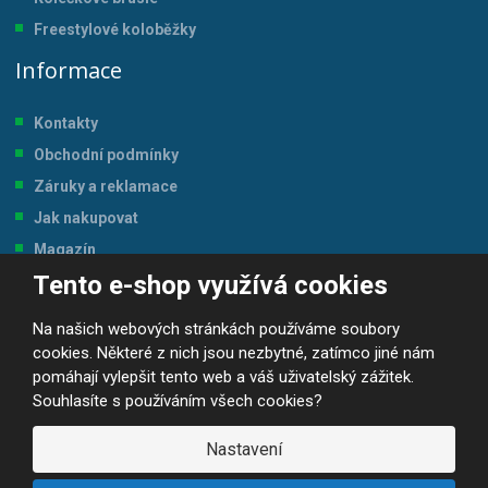
Freestylové koloběžky
Informace
Kontakty
Obchodní podmínky
Záruky a reklamace
Jak nakupovat
Magazín
Tento e-shop využívá cookies
Tabulka velikostí
Na našich webových stránkách používáme soubory
cookies. Některé z nich jsou nezbytné, zatímco jiné nám
pomáhají vylepšit tento web a váš uživatelský zážitek.
Souhlasíte s používáním všech cookies?
© 2026, JP-SPORT.CZ SPORTOVNÍ POTŘEBY
Prohlášení o přístupnosti
|
Mapa stránek
|
|
GDPR
Nastavení
E
B
VYROBILA
R