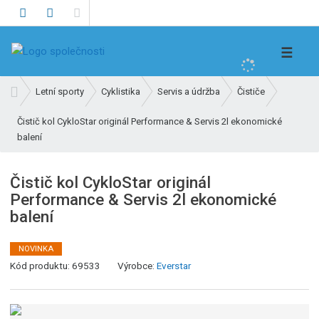
V
☰
y
h
Ú
Letní sporty
Cyklistika
Servis a údržba
Čističe
l
v
e
Čistič kol CykloStar originál Performance & Servis 2l ekonomické
o
balení
d
d
n
a
í
t
Čistič kol CykloStar originál
s
Performance & Servis 2l ekonomické
t
balení
r
a
n
NOVINKA
a
K
Kód produktu:
69533
Výrobce:
Everstar
ó
d
v