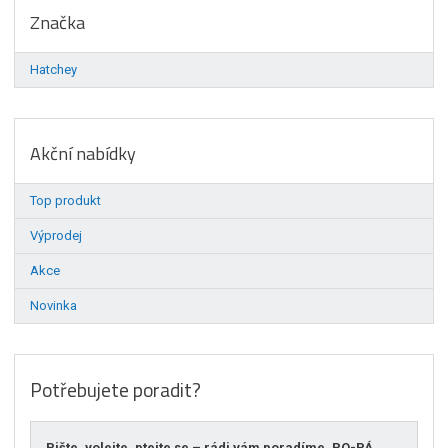
Značka
Hatchey
Akční nabídky
Top produkt
Výprodej
Akce
Novinka
Potřebujete poradit?
Pište, volejte, ptejte se – rádi vám poradíme. PO-PÁ