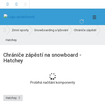
V
☰
y
h
Ú
Zimní sporty
Snowboarding a lyžování
Chrániče zápěstí
l
v
e
Hatchey
o
d
d
n
a
Chrániče zápěstí na snowboard -
í
t
Hatchey
s
t
r
a
n
Probíhá načítání komponenty
a
Hatchey