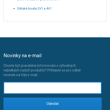
Dětské brusle 2V1 a 4V1
Novinky na e-mail
Chcete být pravdelně informováni o výhodných
nabídkách našich produktů? Přihlaste se pro odběr
novinek na Váš e-mail
Odeslat