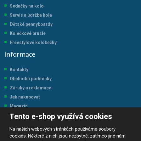
Sedačky na kolo
Servis a údržba kol
a
Dětské pennyboardy
Kolečkové brusle
Freestylové koloběžky
Informace
Kontakty
Obchodní podmínky
Záruky a reklamace
Jak nakupovat
Magazín
Tento e-shop využívá cookies
Tabulka velikostí
Na našich webových stránkách používáme soubory
cookies. Některé z nich jsou nezbytné, zatímco jiné nám