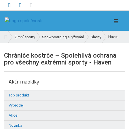
V
☰
y
h
Ú
Haven
Zimní sporty
Snowboarding a lyžování
Shorty
l
v
e
o
Chrániče kostrče – Spolehlivá ochrana
d
d
pro všechny extrémní sporty - Haven
n
a
í
t
s
Akční nabídky
t
r
a
Top produkt
n
Výprodej
a
Akce
Novinka