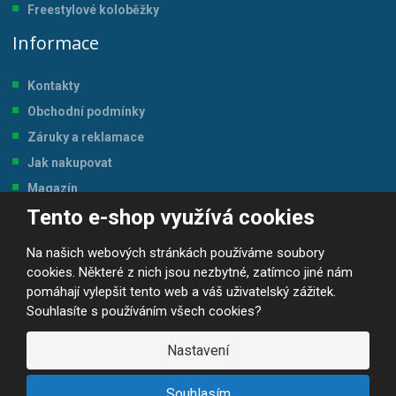
Freestylové koloběžky
Informace
Kontakty
Obchodní podmínky
Záruky a reklamace
Jak nakupovat
Magazín
Tento e-shop využívá cookies
Tabulka velikostí
Na našich webových stránkách používáme soubory
cookies. Některé z nich jsou nezbytné, zatímco jiné nám
pomáhají vylepšit tento web a váš uživatelský zážitek.
Souhlasíte s používáním všech cookies?
© 2026, JP-SPORT.CZ SPORTOVNÍ POTŘEBY
Prohlášení o přístupnosti
|
Mapa stránek
|
|
GDPR
Nastavení
E
B
VYROBILA
R
Á
Souhlasím