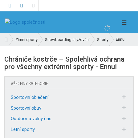
V
☰
y
h
Ú
Ennui
Zimní sporty
Snowboarding a lyžování
Shorty
l
v
e
o
Chrániče kostrče – Spolehlivá ochrana
d
d
pro všechny extrémní sporty - Ennui
n
a
í
t
s
VŠECHNY KATEGORIE
t
r
Sportovní oblečení
a
n
Sportovní obuv
a
Outdoor a volný čas
Letní sporty