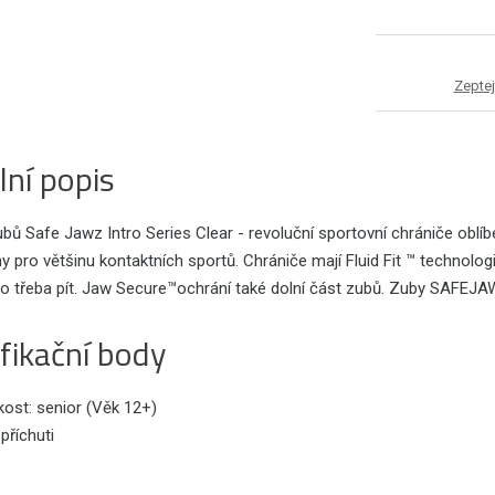
Zeptej
lní popis
bů Safe Jawz Intro Series Clear - revoluční sportovní chrániče obl
y pro většinu kontaktních sportů. Chrániče mají Fluid Fit ™ technolog
bo třeba pít. Jaw Secure™ochrání také dolní část zubů. Zuby SAFEJA
fikační body
kost: senior (Věk 12+)
příchuti