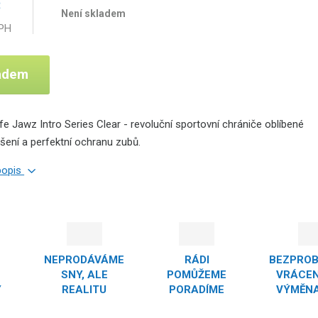
č
Není skladem
DPH
ladem
e Jawz Intro Series Clear - revoluční sportovní chrániče oblíbené
šení a perfektní ochranu zubů.
 popis
NEPRODÁVÁME
RÁDI
BEZPRO
SNY, ALE
POMŮŽEME
VRÁCEN
Y
REALITU
PORADÍME
VÝMĚNA