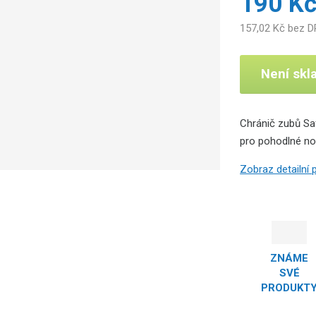
190 K
r
o
157,02 Kč bez 
b
c
e
Není sk
:
6
3
Chránič zubů Saf
4
pro pohodlné no
1
5
Zobraz detailní
8
6
3
4
2
1
ZNÁME
5
SVÉ
PRODUKT