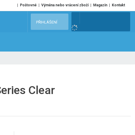
Poštovné
Výměna nebo vrácení zboží
Magazín
Kontakt
V
PŘIHLÁŠENÍ
y
h
l
e
d
a
t
eries Clear