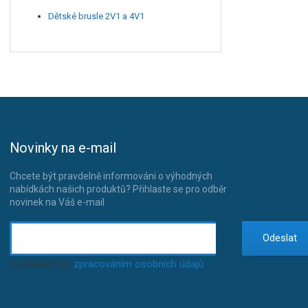
Dětské brusle 2V1 a 4V1
Novinky na e-mail
Chcete být pravdelně informováni o výhodných
nabídkách našich produktů? Přihlaste se pro odběr
novinek na Váš e-mail
Odeslat
Souhlasím se
zpracováním osobních údajů
.