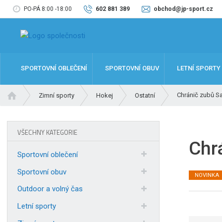
PO-PÁ 8:00 -18:00
602 881 389
obchod@jp-sport.cz
SPORTOVNÍ OBLEČENÍ
SPORTOVNÍ OBUV
LETNÍ SPORTY
Ú
Chránič zubů Sa
Zimní sporty
Hokej
Ostatní
v
o
d
VŠECHNY KATEGORIE
n
Chr
í
Sportovní oblečení
s
t
Sportovní obuv
NOVINKA
r
Outdoor a volný čas
a
n
Letní sporty
a