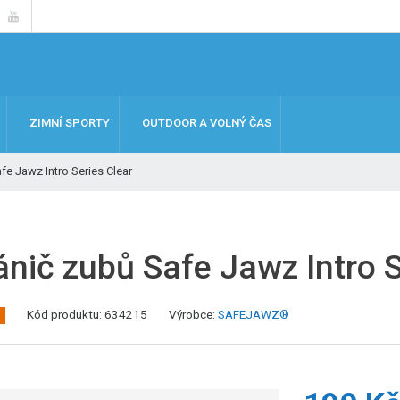
ZIMNÍ SPORTY
OUTDOOR A VOLNÝ ČAS
fe Jawz Intro Series Clear
ánič zubů Safe Jawz Intro S
K
Kód produktu:
634215
Výrobce:
SAFEJAWZ®
ó
d
v
ý