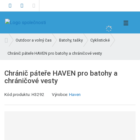
V
☰
y
h
Ú
Outdoor a volný čas
Batohy, tašky
Cyklistické
l
v
e
Chránič páteře HAVEN pro batohy a chráničové vesty
o
d
d
n
a
Chránič páteře HAVEN pro batohy a
í
t
chráničové vesty
s
t
Kód produktu:
H3292
Výrobce:
Haven
r
a
n
a