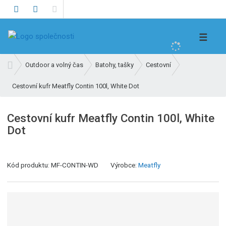
V
☰
y
h
Ú
Outdoor a volný čas
Batohy, tašky
Cestovní
l
v
e
Cestovní kufr Meatfly Contin 100l, White Dot
o
d
d
n
a
Cestovní kufr Meatfly Contin 100l, White
í
t
Dot
s
t
r
K
a
Kód produktu:
MF-CONTIN-WD
Výrobce:
Meatfly
ó
n
d
a
v
ý
r