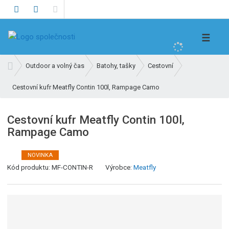
V
☰
y
h
Ú
Outdoor a volný čas
Batohy, tašky
Cestovní
l
v
e
Cestovní kufr Meatfly Contin 100l, Rampage Camo
o
d
d
n
a
Cestovní kufr Meatfly Contin 100l,
í
t
Rampage Camo
s
t
r
NOVINKA
a
Kód produktu:
MF-CONTIN-R
Výrobce:
Meatfly
n
a