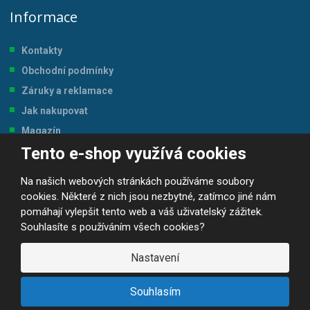
Informace
Kontakty
Obchodní podmínky
Záruky a reklamace
Jak nakupovat
Magazín
Tento e-shop využívá cookies
Tabulka velikostí
Na našich webových stránkách používáme soubory
cookies. Některé z nich jsou nezbytné, zatímco jiné nám
pomáhají vylepšit tento web a váš uživatelský zážitek.
Souhlasíte s používáním všech cookies?
© 2026, JP-SPORT.CZ SPORTOVNÍ POTŘEBY
Prohlášení o přístupnosti
|
Mapa stránek
|
|
GDPR
Nastavení
E
B
VYROBILA
R
Á
Souhlasím
N
A