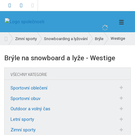
V
☰
y
h
Ú
Westige
Zimní sporty
Snowboarding a lyžování
Brýle
l
v
e
o
Brýle na snowboard a lyže - Westige
d
d
n
a
í
t
VŠECHNY KATEGORIE
s
t
Sportovní oblečení
r
a
Sportovní obuv
n
Outdoor a volný čas
a
Letní sporty
Zimní sporty