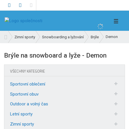
V
☰
y
h
Ú
Demon
Zimní sporty
Snowboarding a lyžování
Brýle
l
v
e
o
Brýle na snowboard a lyže - Demon
d
d
n
a
í
t
VŠECHNY KATEGORIE
s
t
Sportovní oblečení
r
a
Sportovní obuv
n
Outdoor a volný čas
a
Letní sporty
Zimní sporty