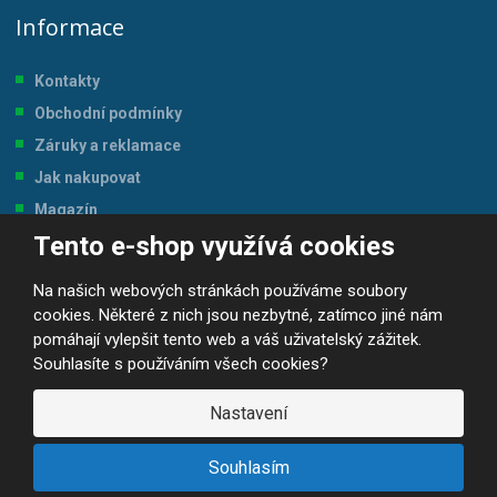
Informace
Kontakty
Obchodní podmínky
Záruky a reklamace
Jak nakupovat
Magazín
Tento e-shop využívá cookies
Tabulka velikostí
Na našich webových stránkách používáme soubory
cookies. Některé z nich jsou nezbytné, zatímco jiné nám
pomáhají vylepšit tento web a váš uživatelský zážitek.
Souhlasíte s používáním všech cookies?
© 2026, JP-SPORT.CZ SPORTOVNÍ POTŘEBY
Prohlášení o přístupnosti
|
Mapa stránek
|
|
GDPR
Nastavení
E
B
VYROBILA
R
Á
Souhlasím
N
A