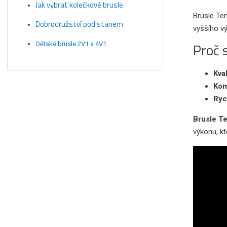
Jak vybrat kolečkové brusle
Brusle Tem
Dobrodružství pod stanem
vyššího vý
Proč 
Dětské brusle 2V1 a 4V1
Kva
Kom
Ryc
Brusle T
výkonu, k