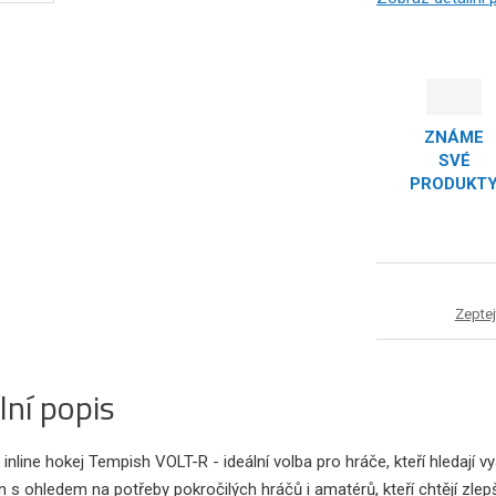
ZNÁME
SVÉ
PRODUKT
Zeptej
lní popis
 inline hokej Tempish VOLT-R - ideální volba pro hráče, kteří hledají v
n s ohledem na potřeby pokročilých hráčů i amatérů, kteří chtějí zlep