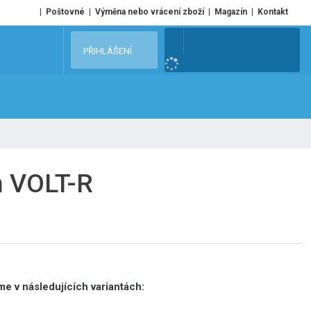
Poštovné
Výměna nebo vrácení zboží
Magazín
Kontakt
V
PŘIHLÁŠENÍ
y
h
l
e
d
a
t
h VOLT-R
e v následujících variantách: