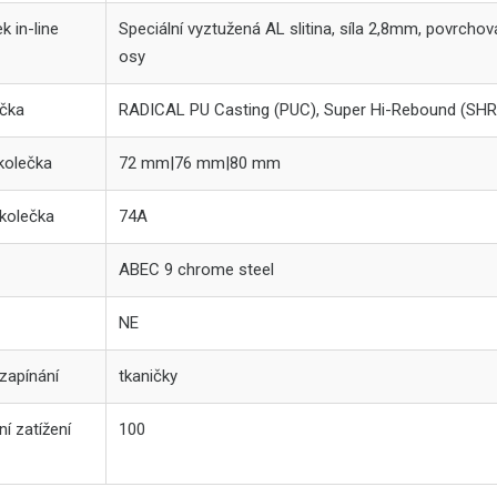
 in-line
Speciální vyztužená AL slitina, síla 2,8mm, povrc
osy
ečka
RADICAL PU Casting (PUC), Super Hi-Rebound (SHR),
kolečka
72 mm|76 mm|80 mm
 kolečka
74A
ABEC 9 chrome steel
NE
zapínání
tkaničky
í zatížení
100