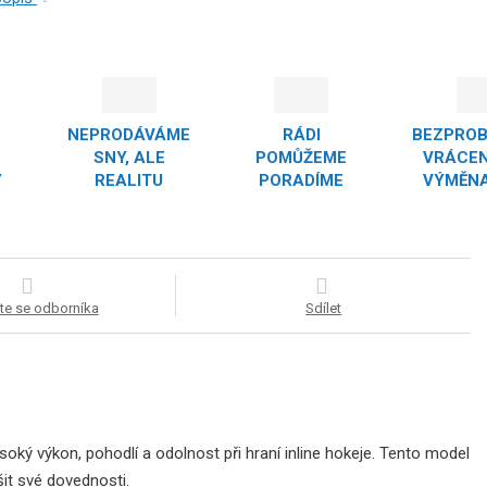
NEPRODÁVÁME
RÁDI
BEZPRO
SNY, ALE
POMŮŽEME
VRÁCEN
Y
REALITU
PORADÍME
VÝMĚNA
te se odborníka
Sdílet
ysoký výkon, pohodlí a odolnost při hraní inline hokeje. Tento model
šit své dovednosti.