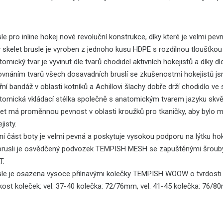
le pro inline hokej nové revoluční konstrukce, díky které je velmi pevn
 skelet brusle je vyroben z jednoho kusu HDPE s rozdílnou tloušťkou d
omický tvar je vyvinut dle tvarů chodidel aktivních hokejistů a díky 
ovnáním tvarů všech dosavadních bruslí se zkušenostmi hokejistů j
řní bandáž v oblasti kotníků a Achillovi šlachy dobře drží chodidlo ve 
omická vkládací stélka společně s anatomickým tvarem jazyku skvěle 
let má proměnnou pevnost v oblasti kroužků pro tkaničky, aby bylo 
jisty.
í část boty je velmi pevná a poskytuje vysokou podporu na lýtku hoke
brusli je osvědčený podvozek TEMPISH MESH se zapuštěnými šrouby, 
T.
sle je osazena vysoce přilnavými kolečky TEMPISH WOOW o tvrdost
kost koleček: vel. 37-40 kolečka: 72/76mm, vel. 41-45 kolečka: 76/