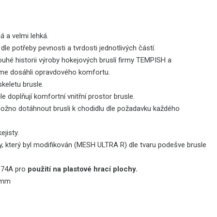
á a velmi lehká.
le potřeby pevnosti a tvrdosti jednotlivých částí.
dlouhé historii výroby hokejových bruslí firmy TEMPISH a
sme dosáhli opravdového komfortu.
skeletu brusle.
doplňují komfortní vnitřní prostor brusle.
možno dotáhnout brusli k chodidlu dle požadavku každého
jisty.
který byl modifikován (MESH ULTRA R) dle tvaru podešve brusle
i 74A pro
použití na plastové hrací plochy.
80mm