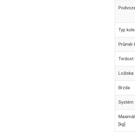
Podvozek
Typ kol
Průměr 
Tvrdost
Ložiska
Brzda
Systém 
Maximáln
[kg]