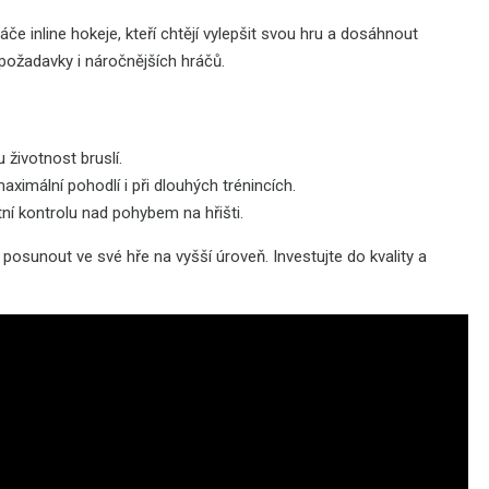
če inline hokeje, kteří chtějí vylepšit svou hru a dosáhnout
 požadavky i náročnějších hráčů.
u životnost bruslí.
maximální pohodlí i při dlouhých trénincích.
ektní kontrolu nad pohybem na hřišti.
 posunout ve své hře na vyšší úroveň. Investujte do kvality a