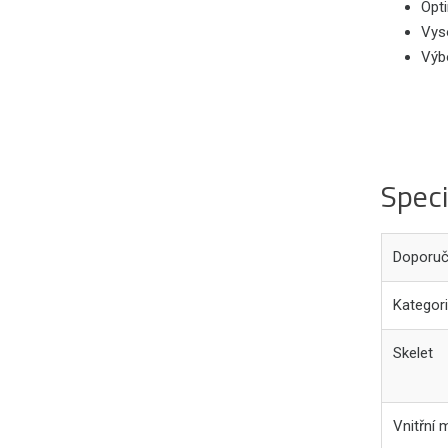
Opti
Vyso
Výb
Speci
Doporuč
Kategor
Skelet
Vnitřní 