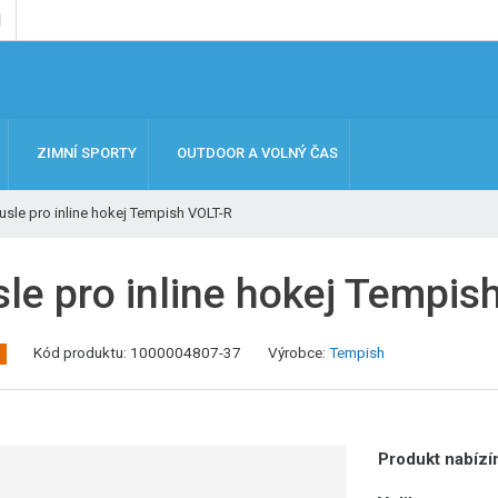
ZIMNÍ SPORTY
OUTDOOR A VOLNÝ ČAS
usle pro inline hokej Tempish VOLT-R
sle pro inline hokej Tempis
K
Kód produktu:
1000004807-37
Výrobce:
Tempish
ó
d
v
ý
Produkt nabízím
r
o