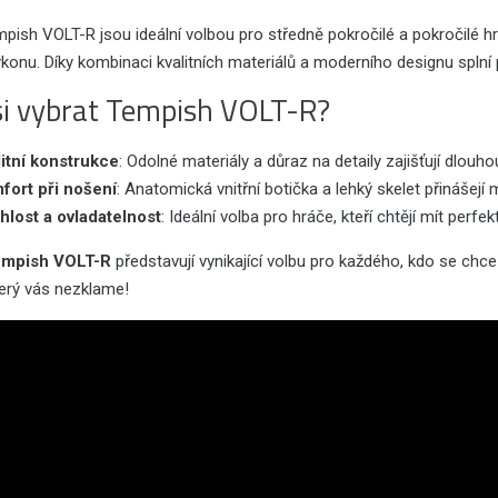
pish VOLT-R jsou ideální volbou pro středně pokročilé a pokročilé hrá
konu. Díky kombinaci kvalitních materiálů a moderního designu splní
si vybrat Tempish VOLT-R?
litní konstrukce
: Odolné materiály a důraz na detaily zajišťují dlouho
fort při nošení
: Anatomická vnitřní botička a lehký skelet přinášejí 
hlost a ovladatelnost
: Ideální volba pro hráče, kteří chtějí mít perf
empish VOLT-R
představují vynikající volbu pro každého, kdo se chce
terý vás nezklame!