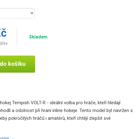
Kč
Skladem
 DPH
 do košíku
 hokej Tempish VOLT-R - ideální volba pro hráče, kteří hledají
hodlí a odolnost při hraní inline hokeje. Tento model byl navržen s
by pokročilých hráčů i amatérů, kteří chtějí zlepšit své
 popis