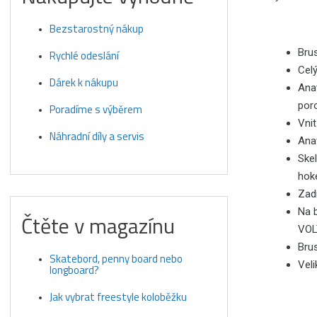
Bezstarostný nákup
Brus
Rychlé odeslání
Celý
Dárek k nákupu
Anat
por
Poradíme s výběrem
Vnit
Náhradní díly a servis
Anat
Ske
hoke
Zadn
Na 
Čtěte v magazínu
VOL
Bru
Skatebord, penny board nebo
Veli
longboard?
Jak vybrat freestyle koloběžku