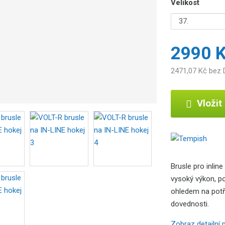
Velikost
b
c
e
:
2990 
8
5
2471,07 Kč bez
9
2
6
Vložit
7
8
1
1
3
5
Brusle pro inline
5
vysoký výkon, po
4
ohledem na potře
dovednosti.
Zobraz detailní