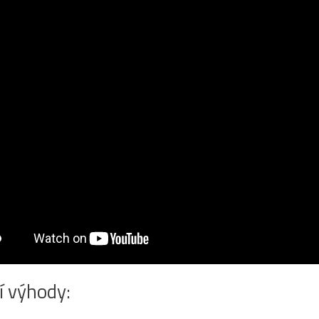
í výhody: