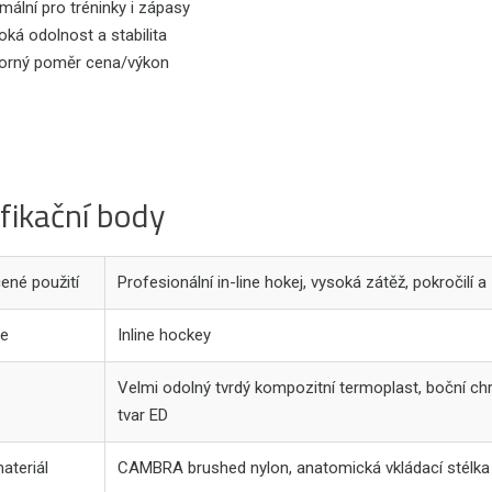
mální pro tréninky i zápasy
ká odolnost a stabilita
orný poměr cena/výkon
fikační body
ené použití
Profesionální in-line hokej, vysoká zátěž, pokročilí a
ie
Inline hockey
Velmi odolný tvrdý kompozitní termoplast, boční chr
tvar ED
materiál
CAMBRA brushed nylon, anatomická vkládací stélka