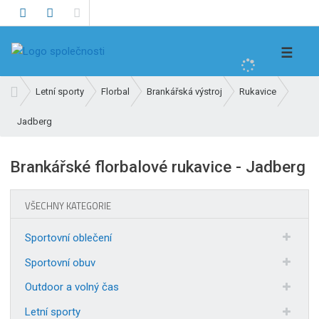
V
☰
y
h
Ú
Letní sporty
Florbal
Brankářská výstroj
Rukavice
l
v
e
Jadberg
o
d
d
n
a
Brankářské florbalové rukavice - Jadberg
í
t
s
t
VŠECHNY KATEGORIE
r
a
Sportovní oblečení
n
Sportovní obuv
a
Outdoor a volný čas
Letní sporty