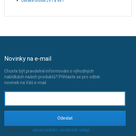
Dětské brusle 2V1 a 4V1
Novinky na e-mail
Chcete být pravdelně informováni o výhodných
nabídkách našich produktů? Přihlaste se pro odběr
novinek na Váš e-mail
Odeslat
Souhlasím se
zpracováním osobních údajů
.