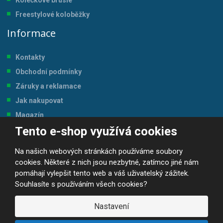
Freestylové koloběžky
Informace
Kontakty
Obchodní podmínky
Záruky a reklamace
Jak nakupovat
Magazín
Tento e-shop využívá cookies
Tabulka velikostí
Na našich webových stránkách používáme soubory
cookies. Některé z nich jsou nezbytné, zatímco jiné nám
pomáhají vylepšit tento web a váš uživatelský zážitek.
Souhlasíte s používáním všech cookies?
© 2026, JP-SPORT.CZ SPORTOVNÍ POTŘEBY
Prohlášení o přístupnosti
|
Mapa stránek
|
|
GDPR
Nastavení
E
B
VYROBILA
R