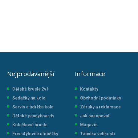
Nejprodávanější
Informace
Dětské brusle 2v1
Kontakty
Sedačky na kolo
Obchodní podmínky
Servis a údržba kol
a
Záruky a reklamace
Dětské pennyboardy
Jak nakupovat
Kolečkové brusle
Magazín
Freestylové koloběžky
Tabulka velikostí