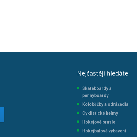
Nejčastěji hledáte
Skateboardy a
pennyboardy
Koloběžky a odrážedla
Cyklistické helmy
Hokejové brusle
Hokejbalové vybavení