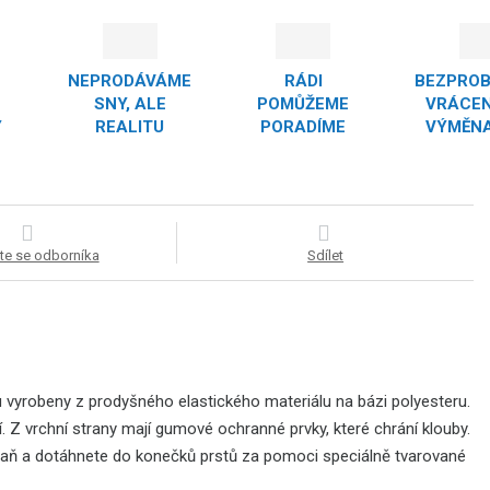
NEPRODÁVÁME
RÁDI
BEZPRO
SNY, ALE
POMŮŽEME
VRÁCEN
Y
REALITU
PORADÍME
VÝMĚNA
te se odborníka
Sdílet
u vyrobeny z prodyšného elastického materiálu na bázi polyesteru.
í. Z vrchní strany mají gumové ochranné prvky, které chrání klouby.
 dlaň a dotáhnete do konečků prstů za pomoci speciálně tvarované