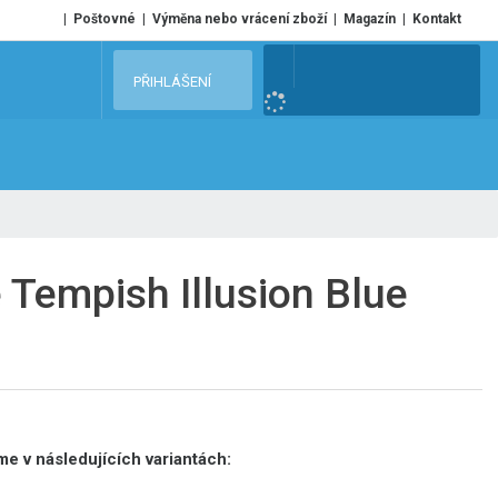
Poštovné
Výměna nebo vrácení zboží
Magazín
Kontakt
V
PŘIHLÁŠENÍ
y
h
l
e
d
a
t
 Tempish Illusion Blue
e v následujících variantách: