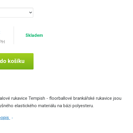
č
Skladem
DPH
 do košíku
alové rukavice Tempish - floorballové brankářské rukavice jsou
šného elastického materiálu na bázi polyesteru.
 popis