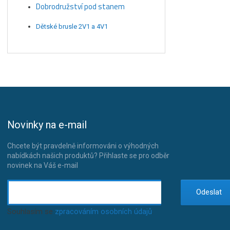
Dobrodružství pod stanem
Dětské brusle 2V1 a 4V1
Novinky na e-mail
Chcete být pravdelně informováni o výhodných
nabídkách našich produktů? Přihlaste se pro odběr
novinek na Váš e-mail
Odeslat
Souhlasím se
zpracováním osobních údajů
.