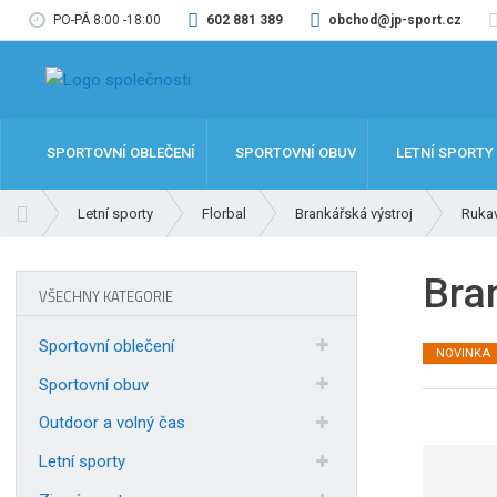
PO-PÁ 8:00 -18:00
602 881 389
obchod@jp-sport.cz
SPORTOVNÍ OBLEČENÍ
SPORTOVNÍ OBUV
LETNÍ SPORTY
Ú
Letní sporty
Florbal
Brankářská výstroj
Ruka
v
o
Bra
d
VŠECHNY KATEGORIE
n
í
Sportovní oblečení
NOVINKA
s
t
Sportovní obuv
r
Outdoor a volný čas
a
n
Letní sporty
a