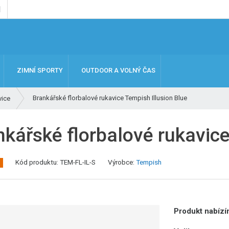
ZIMNÍ SPORTY
OUTDOOR A VOLNÝ ČAS
Brankářské florbalové rukavice Tempish Illusion Blue
vice
nkářské florbalové rukavice
Kód produktu:
TEM-FL-IL-S
Výrobce:
Tempish
Produkt nabízím