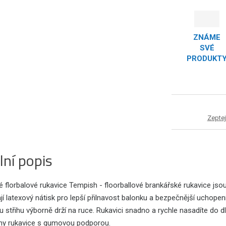
ZNÁME
SVÉ
PRODUKT
Zeptej
lní popis
 florbalové rukavice Tempish - floorballové brankářské rukavice jso
jí latexový nátisk pro lepší přilnavost balonku a bezpečnější uchopen
u střihu výborně drží na ruce. Rukavici snadno a rychle nasadíte do
rany rukavice s gumovou podporou.