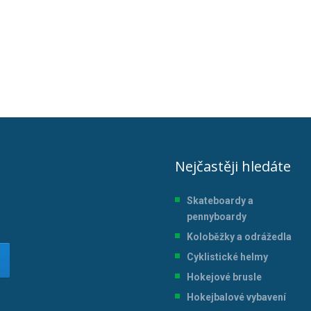
Nejčastěji hledáte
Skateboardy a
pennyboardy
Koloběžky a odrážedla
Cyklistické helmy
Hokejové brusle
Hokejbalové vybavení