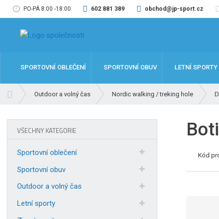
PO-PÁ 8:00 -18:00
602 881 389
obchod@jp-sport.cz
SPORTOVNÍ OBLEČENÍ
SPORTOVNÍ OBUV
LETNÍ SPORTY
Ú
Outdoor a volný čas
Nordic walking / treking hole
D
v
o
Bot
d
VŠECHNY KATEGORIE
n
í
Sportovní oblečení
Kód pr
s
t
Sportovní obuv
r
Outdoor a volný čas
a
n
Letní sporty
a