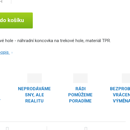
PH
 do košíku
vé hole - náhradní koncovka na trekové hole, materiál TPR.
 popis
NEPRODÁVÁME
RÁDI
BEZPRO
SNY, ALE
POMŮŽEME
VRÁCEN
Y
REALITU
PORADÍME
VÝMĚNA