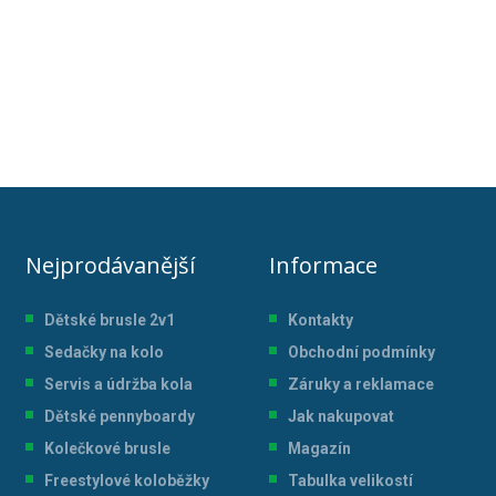
Nejprodávanější
Informace
Dětské brusle 2v1
Kontakty
Sedačky na kolo
Obchodní podmínky
Servis a údržba kol
a
Záruky a reklamace
Dětské pennyboardy
Jak nakupovat
Kolečkové brusle
Magazín
Freestylové koloběžky
Tabulka velikostí