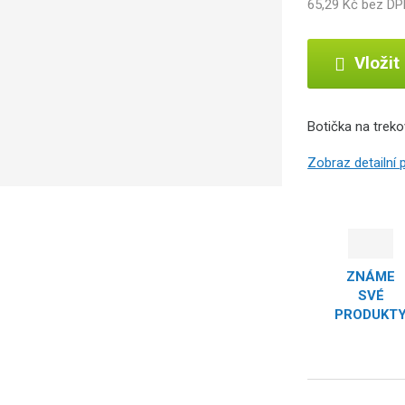
65,29 Kč bez D
Vložit
Botička na treko
Zobraz detailní
ZNÁME
SVÉ
PRODUKT