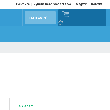
Poštovné
Výměna nebo vrácení zboží
Magazín
Kontakt
V
PŘIHLÁŠENÍ
y
h
l
e
d
a
t
Skladem