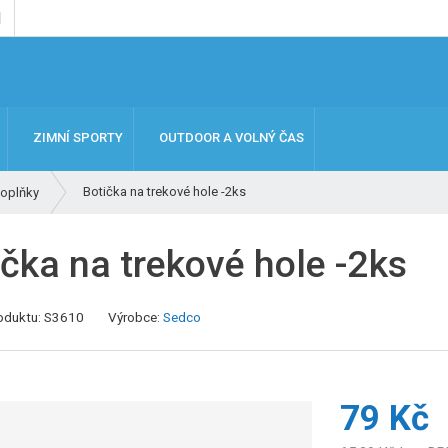
ZIMNÍ SPORTY
OUTDOOR A VOLNÝ ČAS
Botička na trekové hole -2ks
oplňky
ička na trekové hole -2ks
oduktu:
S3610
Výrobce:
Sedco
79 Kč