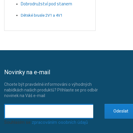
Dobrodružství pod stanem
Dětské brusle 2V1 a 4V1
Novinky na e-mail
Chcete být pravdelně informováni o výhodných
nabídkách našich produktů? Přihlaste se pro odběr
novinek na Váš e-mail
Odeslat
Souhlasím se
zpracováním osobních údajů
.