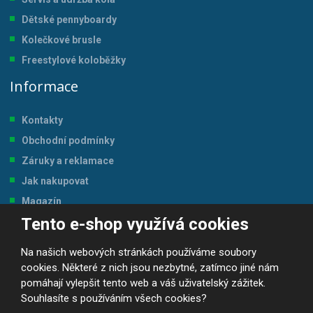
Dětské pennyboardy
Kolečkové brusle
Freestylové koloběžky
Informace
Kontakty
Obchodní podmínky
Záruky a reklamace
Jak nakupovat
Magazín
Tento e-shop využívá cookies
Tabulka velikostí
Na našich webových stránkách používáme soubory
cookies. Některé z nich jsou nezbytné, zatímco jiné nám
pomáhají vylepšit tento web a váš uživatelský zážitek.
Souhlasíte s používáním všech cookies?
© 2026, JP-SPORT.CZ SPORTOVNÍ POTŘEBY