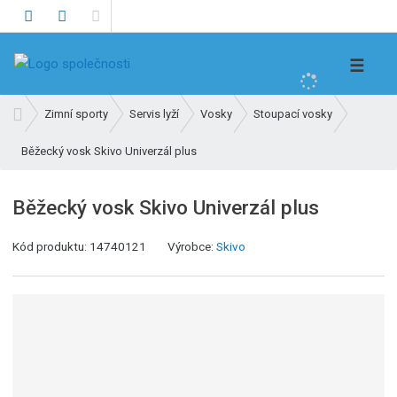
V
☰
y
h
Ú
Zimní sporty
Servis lyží
Vosky
Stoupací vosky
l
v
e
Běžecký vosk Skivo Univerzál plus
o
d
d
n
a
Běžecký vosk Skivo Univerzál plus
í
t
s
K
Kód produktu:
14740121
Výrobce:
Skivo
t
ó
r
d
a
v
n
ý
a
r
o
b