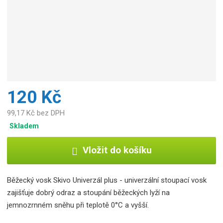
c
e
:
8
5
9
4
8
2
120 Kč
5
0
99,17 Kč bez DPH
0
Skladem
9
6
Vložit do košíku
6
6
Běžecký vosk Skivo Univerzál plus - univerzální stoupací vosk
zajišťuje dobrý odraz a stoupání běžeckých lyží na
jemnozrnném sněhu při teplotě 0°C a vyšší.