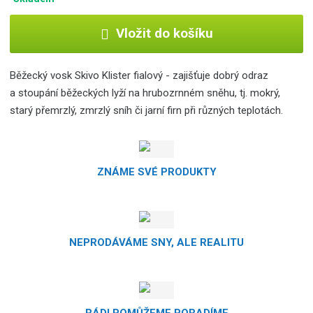
c
e
Vložit do košíku
:
8
5
Běžecký vosk Skivo Klister fialový - zajišťuje dobrý odraz
9
a stoupání běžeckých lyží na hrubozrnném sněhu, tj. mokrý,
4
starý přemrzlý, zmrzlý sníh či jarní firn při různých teplotách.
8
2
5
0
ZNÁME SVÉ PRODUKTY
0
8
8
9
8
NEPRODÁVÁME SNY, ALE REALITU
RÁDI POMŮŽEME PORADÍME