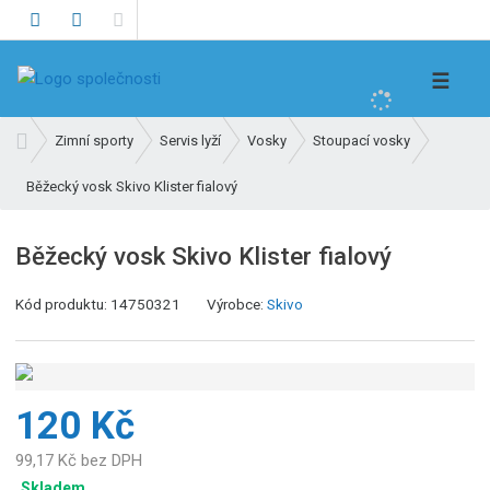
V
☰
y
h
Ú
Zimní sporty
Servis lyží
Vosky
Stoupací vosky
l
v
e
Běžecký vosk Skivo Klister fialový
o
d
d
n
a
Běžecký vosk Skivo Klister fialový
í
t
s
K
Kód produktu:
14750321
Výrobce:
Skivo
t
ó
r
d
a
v
n
ý
a
120 Kč
r
o
99,17 Kč bez DPH
b
Skladem