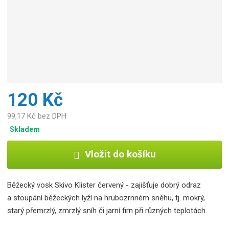
c
e
:
8
5
9
4
8
2
120 Kč
5
0
99,17 Kč bez DPH
0
Skladem
8
9
Vložit do košíku
0
4
Běžecký vosk Skivo Klister červený - zajišťuje dobrý odraz
a stoupání běžeckých lyží na hrubozrnném sněhu, tj. mokrý,
starý přemrzlý, zmrzlý sníh či jarní firn při různých teplotách.