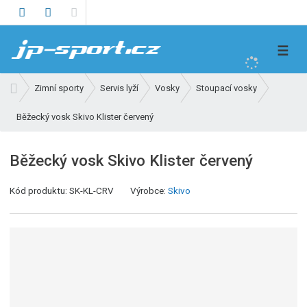
V
☰
y
h
Ú
Zimní sporty
Servis lyží
Vosky
Stoupací vosky
l
v
e
Běžecký vosk Skivo Klister červený
o
d
d
n
a
Běžecký vosk Skivo Klister červený
í
t
s
K
Kód produktu:
SK-KL-CRV
Výrobce:
Skivo
t
ó
r
d
a
v
n
ý
a
r
o
b