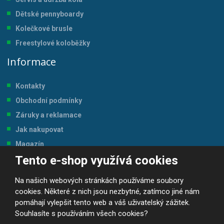
Dětské pennyboardy
Kolečkové brusle
Freestylové koloběžky
Informace
Kontakty
Obchodní podmínky
Záruky a reklamace
Jak nakupovat
Magazín
Tento e-shop využívá cookies
Tabulka velikostí
Na našich webových stránkách používáme soubory
cookies. Některé z nich jsou nezbytné, zatímco jiné nám
pomáhají vylepšit tento web a váš uživatelský zážitek.
Souhlasíte s používáním všech cookies?
© 2026, JP-SPORT.CZ SPORTOVNÍ POTŘEBY