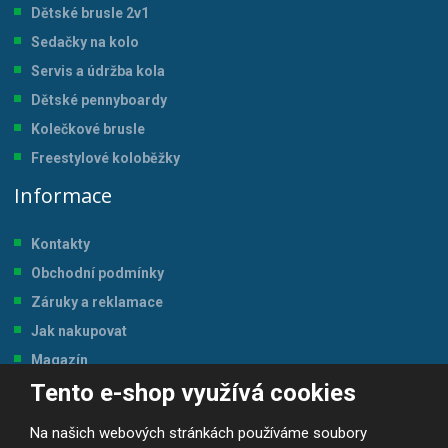
Dětské brusle 2v1
Sedačky na kolo
Servis a údržba kol
a
Dětské pennyboardy
Kolečkové brusle
Freestylové koloběžky
Informace
Kontakty
Obchodní podmínky
Záruky a reklamace
Jak nakupovat
Magazín
Tento e-shop využívá cookies
Tabulka velikostí
Na našich webových stránkách používáme soubory