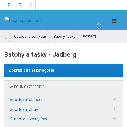
V
☰
y
h
Ú
Jadberg
Outdoor a volný čas
Batohy, tašky
l
v
e
o
Batohy a tašky - Jadberg
d
d
n
a
í
t
Zobrazit další kategorie
s
t
r
VŠECHNY KATEGORIE
a
n
Sportovní oblečení
a
Sportovní obuv
Outdoor a volný čas