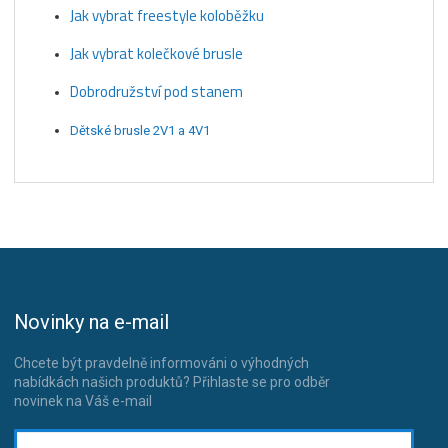
Jak vybrat freestyle koloběžku
Jak vybrat kolečkové brusle
Dobrodružství pod stanem
Dětské brusle 2V1 a 4V1
Novinky na e-mail
Chcete být pravdelně informováni o výhodných
nabídkách našich produktů? Přihlaste se pro odběr
novinek na Váš e-mail