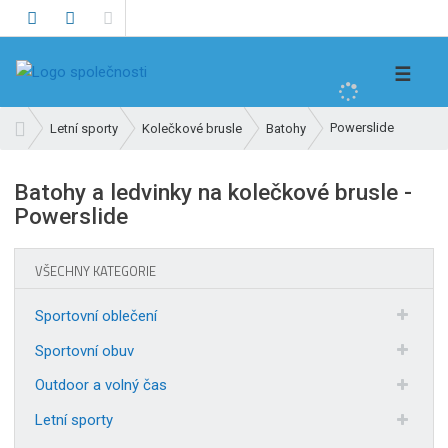
V
☰
y
h
Ú
Powerslide
Letní sporty
Kolečkové brusle
Batohy
l
v
e
o
Batohy a ledvinky na kolečkové brusle -
d
d
Powerslide
n
a
í
t
s
VŠECHNY KATEGORIE
t
r
Sportovní oblečení
a
n
Sportovní obuv
a
Outdoor a volný čas
Letní sporty