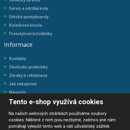
Servis a údržba kol
a
Dětské pennyboardy
Kolečkové brusle
Freestylové koloběžky
Informace
Kontakty
Obchodní podmínky
Záruky a reklamace
Jak nakupovat
Magazín
Tento e-shop využívá cookies
Tabulka velikostí
Na našich webových stránkách používáme soubory
cookies. Některé z nich jsou nezbytné, zatímco jiné nám
pomáhají vylepšit tento web a váš uživatelský zážitek.