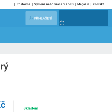
Poštovné
Výměna nebo vrácení zboží
Magazín
Kontakt
V
PŘIHLÁŠENÍ
y
h
l
e
d
a
t
rý
Kč
Skladem