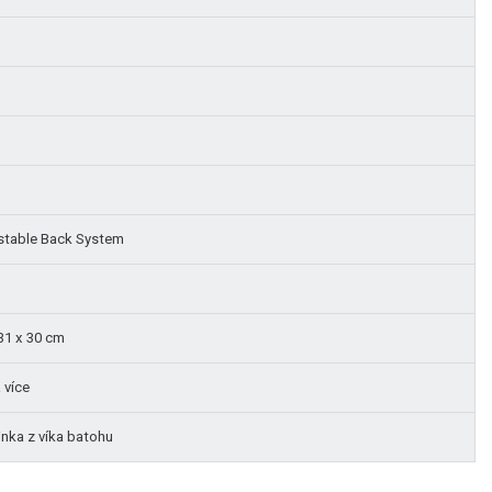
stable Back System
31 x 30 cm
 více
inka z víka batohu