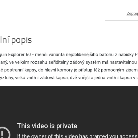
Zeptej
lní popis
guin Explorer 60 - menší varianta nejoblíbenějšího batohu z nabídky
raný, ve velkém rozsahu seřiditelný zádový systém má nastavitelno
né postranní kapsy, do hlavní komory je přístup též pomocným zipe
ýztuhy, velká vnitřní zádová kapsa, dvě vnější a jedna vnitřní kapsa 