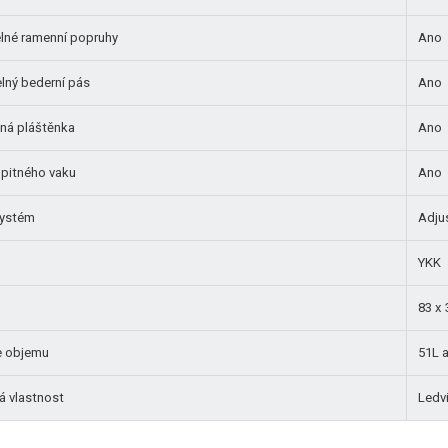
elné ramenní popruhy
Ano
lný bederní pás
Ano
aná pláštěnka
Ano
pitného vaku
Ano
systém
Adju
YKK
83 x 
e objemu
51L a
á vlastnost
Ledv