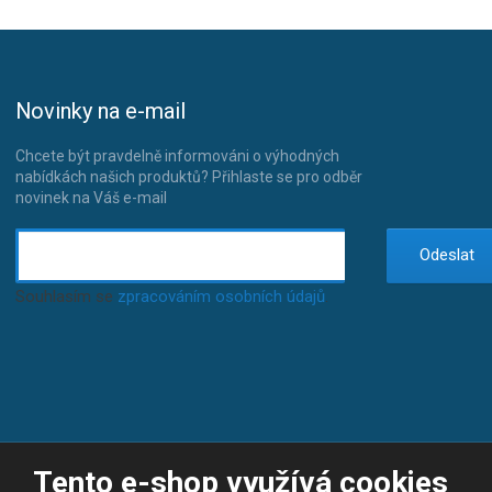
Novinky na e-mail
Chcete být pravdelně informováni o výhodných
nabídkách našich produktů? Přihlaste se pro odběr
novinek na Váš e-mail
Odeslat
Souhlasím se
zpracováním osobních údajů
.
Tento e-shop využívá cookies
© 2026, JP-SPORT.CZ SPORTOVNÍ POTŘEBY