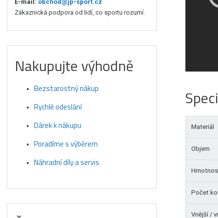
E-mail:
obchod@jp-sport.cz
Zákaznická podpora od lidí, co sportu rozumí.
Nakupujte výhodně
Bezstarostný nákup
Speci
Rychlé odeslání
Dárek k nákupu
Materiál
Poradíme s výběrem
Objem
Náhradní díly a servis
Hmotnos
Počet k
Vnější / 