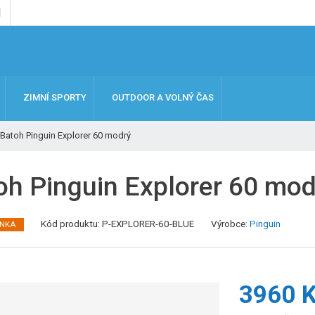
ZIMNÍ SPORTY
OUTDOOR A VOLNÝ ČAS
Batoh Pinguin Explorer 60 modrý
oh Pinguin Explorer 60 mod
K
Kód produktu:
P-EXPLORER-60-BLUE
Výrobce:
Pinguin
INKA
ó
d
v
ý
3960 
r