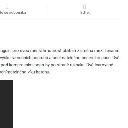
te se odborníka
Sdílet
 Pinguin, pro svou menší hmotnost oblíben zejména mezi ženami.
u výšku ramenních popruhů a odnímatelného bederního pásu. Dvě
m pod kompresními popruhy po straně ruksaku. Dvě tvarované
v odnímatelného víku batohu.