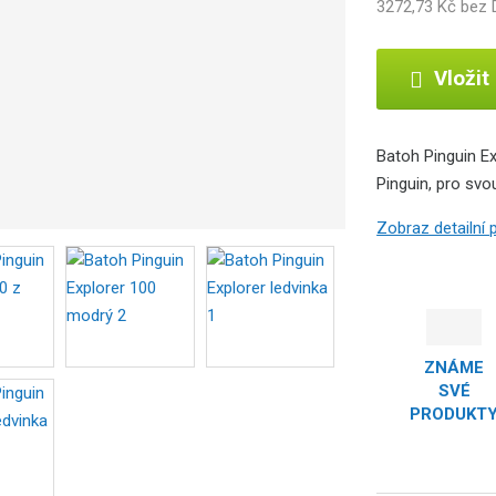
o
3272,73 Kč bez
b
c
e
Vložit
:
8
5
Batoh Pinguin Ex
9
Pinguin, pro sv
2
6
Zobraz detailní
3
8
3
0
2
0
ZNÁME
5
SVÉ
PRODUKT
9