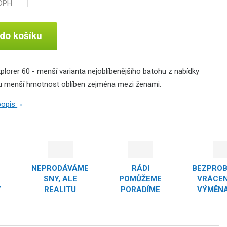
 DPH
 do košíku
plorer 60 - menší varianta nejoblíbenějšího batohu z nabídky
ou menší hmotnost oblíben zejména mezi ženami.
 popis
NEPRODÁVÁME
RÁDI
BEZPRO
SNY, ALE
POMŮŽEME
VRÁCEN
Y
REALITU
PORADÍME
VÝMĚNA