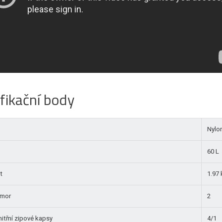
fikační body
Nylon
60 L
t
1.97
omor
2
vnitřní zipové kapsy
4/1