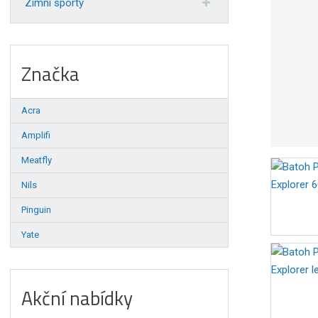
Zimní sporty
Značka
Acra
Amplifi
Meatfly
Nils
Pinguin
Yate
Akční nabídky