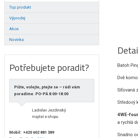
Top produkt
Výprodej
Akce
Novinka
Detai
Potřebujete poradit?
Batoh Pin
Dvě komor
Pište, volejte, ptejte se – rádi vám
Síťovaná z
poradíme. PO-PÁ 8:00-18:00
Středový 
Ladislav Jezdinský
4WE-four
majitel e-shopu
a rychlá 
Mobil:
+420 602 881 389
Snadno od