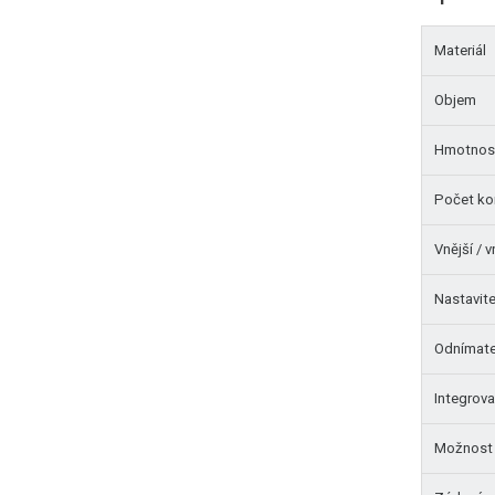
Materiál
Objem
Hmotnos
Počet k
Vnější / 
Nastavit
Odnímate
Integrov
Možnost 