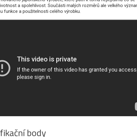
ivotnost a spolehlivost. Součásti malých rozměrů ale velkého význa
 funkce a použitelnosti celého výrobku.
fikační body