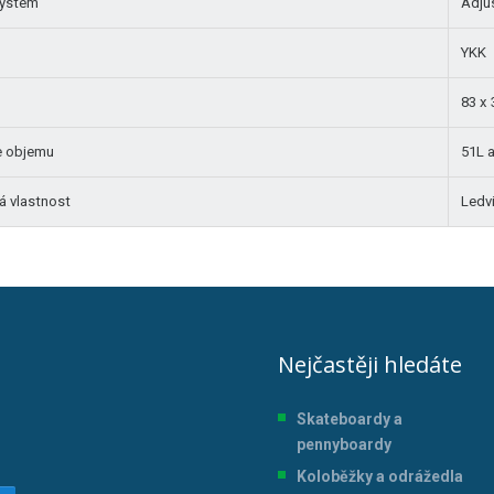
systém
Adju
YKK
83 x 
e objemu
51L a
á vlastnost
Ledv
Nejčastěji hledáte
Skateboardy a
pennyboardy
Koloběžky a odrážedla