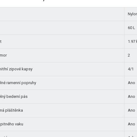
Nylon
60 L
t
1.97
omor
2
vnitřní zipové kapsy
4/1
elné ramenní popruhy
Ano
lný bederní pás
Ano
aná pláštěnka
Ano
pitného vaku
Ano