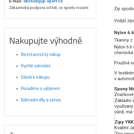
E-mail:
obchod@jp-sport.cz
Zákaznická podpora od lidí, co sportu rozumí.
Zip spodn
Vnější zip
Nylon 6.6
Nakupujte výhodně
Tkaniny z 
Nylon 6.6
chemická 
Bezstarostný nákup
Používá se
Rychlé odeslání
V textilní
Dárek k nákupu
v automob
Poradíme s výběrem
Spony Ni
Značkové 
Náhradní díly a servis
Základní 
využívaný
vůně, má v
Zipy YKK
Kvalitní 
Zipy reno