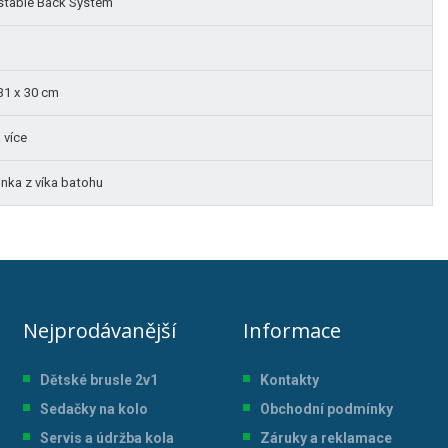
stable Back System
31 x 30 cm
 více
inka z víka batohu
Nejprodávanější
Informace
Dětské brusle 2v1
Kontakty
Sedačky na kolo
Obchodní podmínky
Servis a údržba kol
a
Záruky a reklamace