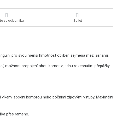
te se odborníka
Sdílet
 Pinguin, pro svou menší hmotnost oblíben zejména mezi ženami.
ání, možnost propojení obou komor v jednu rozepnutím přepážky.
od víkem, spodní komorou nebo bočními zipovými vstupy. Maximální
aška přes rameno.