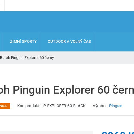
ZIMNÍ SPORTY
OUTDOOR A VOLNÝ ČAS
Batoh Pinguin Explorer 60 černý
oh Pinguin Explorer 60 čer
K
Kód produktu:
P-EXPLORER-60-BLACK
Výrobce:
Pinguin
INKA
ó
d
v
ý