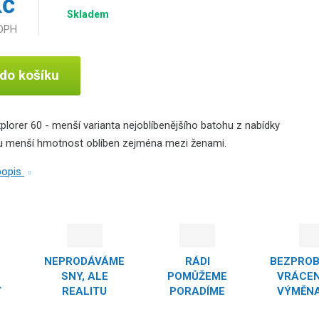
Kč
Skladem
 DPH
 do košíku
plorer 60 - menší varianta nejoblíbenějšího batohu z nabídky
ou menší hmotnost oblíben zejména mezi ženami.
 popis
NEPRODÁVÁME
RÁDI
BEZPRO
SNY, ALE
POMŮŽEME
VRÁCEN
Y
REALITU
PORADÍME
VÝMĚNA