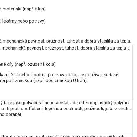
materiálu (např. stan).
. lékárny nebo potravy).
 mechanická pevnost, pružnost, tuhost a dobrá stabilita za tepla.
mechanická pevnost, pružnost, tuhost, dobrá stabilita za tepla a
né díly (např. ozubená kola).
ami Nilit nebo Cordura pro zavazadla, ale používají se také
na pod značkou (např. pod značkou Ultron).
 také jako polyacetal nebo acetal. Jde o termoplastický polymer
stí proti opotřebení, tepelnou odolností, pružností, je bez chuti a
dno obrábět.
tomto oboru na světě vyrábí. Zipy této značky zaručují kvalitu,