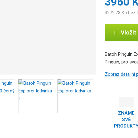
3960 
r
o
3272,73 Kč bez
b
c
e
Vložit
:
8
5
Batoh Pinguin Ex
9
Pinguin, pro sv
2
6
Zobraz detailní
3
8
3
0
2
0
ZNÁME
9
SVÉ
PRODUKT
7