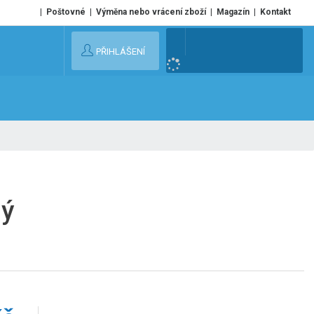
Poštovné
Výměna nebo vrácení zboží
Magazín
Kontakt
V
PŘIHLÁŠENÍ
y
h
l
e
d
a
t
ný