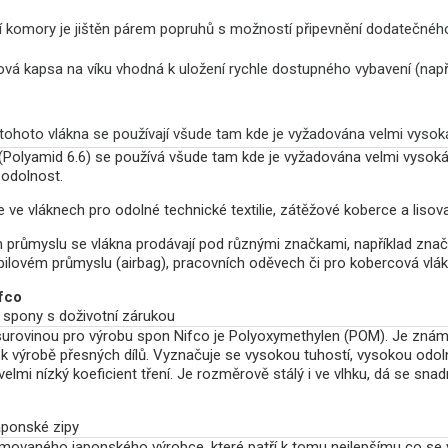
í komory je jištěn párem popruhů s možností připevnění dodatečného 
ová kapsa na víku vhodná k uložení rychle dostupného vybavení (např
tohoto vlákna se používají všude tam kde je vyžadována velmi vysoká
 (Polyamid 6.6) se používá všude tam kde je vyžadována velmi vysoká 
odolnost.
 ve vláknech pro odolné technické textilie, zátěžové koberce a lisova
m průmyslu se vlákna prodávají pod různými značkami, například značk
ilovém průmyslu (airbag), pracovních oděvech či pro kobercová vlák
fco
spony s doživotní zárukou
surovinou pro výrobu spon Nifco je Polyoxymethylen (POM). Je známý
 k výrobě přesných dílů. Vyznačuje se vysokou tuhostí, vysokou odolno
elmi nízký koeficient tření. Je rozměrově stálý i ve vlhku, dá se sna
Japonské zipy
movaného japonského výrobce, které patří k tomu nejlepšímu co se v 