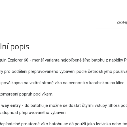
Zeptej
lní popis
guin Explorer 60 - menší varianta nejoblíbenějšího batohu z nabídky
y pro oddělení přepravovaného vybavení podle četnosti jeho použív
ipová kapsa na vnitřní straně víka na cennosti s karabinkou na klíče.
kompresní popruh pod víkem.
 way entry
- do batohu je možné se dostat čtyřmi vstupy. Shora p
dostupnost přepravovaného vybavení.
epínatelné prostorné víko batohu se dá použít jako ledvinka nebo t