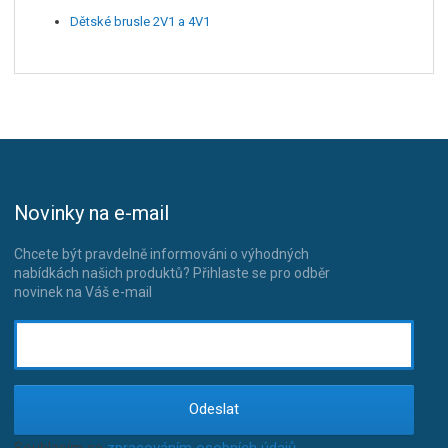
Dětské brusle 2V1 a 4V1
Novinky na e-mail
Chcete být pravdelně informováni o výhodných
nabídkách našich produktů? Přihlaste se pro odběr
novinek na Váš e-mail
Odeslat
Souhlasím se
zpracováním osobních údajů
.