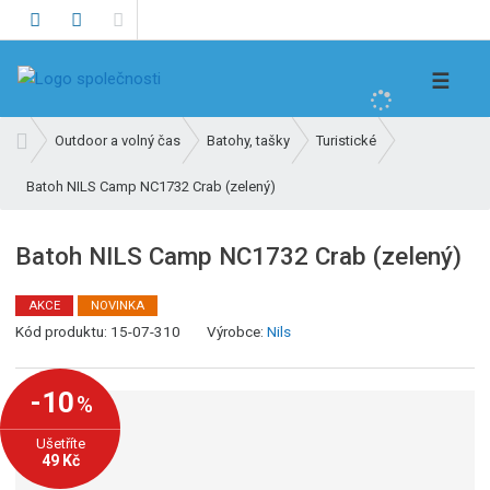
V
☰
y
h
Ú
Outdoor a volný čas
Batohy, tašky
Turistické
l
v
e
Batoh NILS Camp NC1732 Crab (zelený)
o
d
d
n
a
Batoh NILS Camp NC1732 Crab (zelený)
í
t
s
AKCE
NOVINKA
t
K
Kód produktu:
15-07-310
Výrobce:
Nils
r
ó
a
d
n
-10
%
v
a
ý
Ušetříte
r
49 Kč
o