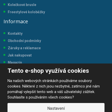
Kolečkové brusle
Freestylové koloběžky
Informace
Kontakty
Obchodní podmínky
Záruky a reklamace
Jak nakupovat
Magazín
Tento e-shop využívá cookies
Tabulka velikostí
Na našich webových stránkách používáme soubory
cookies. Některé z nich jsou nezbytné, zatímco jiné nám
pomáhají vylepšit tento web a váš uživatelský zážitek.
Souhlasíte s používáním všech cookies?
© 2026, JP-SPORT.CZ SPORTOVNÍ POTŘEBY
Prohlášení o přístupnosti
|
Mapa stránek
|
|
GDPR
Nastavení
E