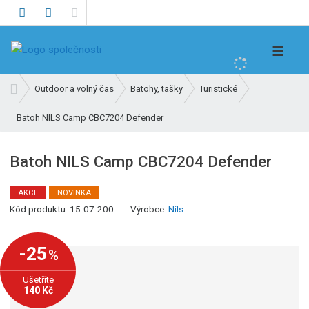
V
☰
y
h
Ú
Outdoor a volný čas
Batohy, tašky
Turistické
l
v
e
Batoh NILS Camp CBC7204 Defender
o
d
d
n
a
Batoh NILS Camp CBC7204 Defender
í
t
s
AKCE
NOVINKA
t
K
Kód produktu:
15-07-200
Výrobce:
Nils
r
ó
a
d
n
-25
%
v
a
ý
Ušetříte
r
140 Kč
o