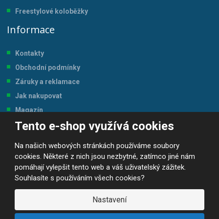
Freestylové koloběžky
Informace
Kontakty
Obchodní podmínky
Záruky a reklamace
Jak nakupovat
Magazín
Tento e-shop využívá cookies
Tabulka velikostí
Na našich webových stránkách používáme soubory
cookies. Některé z nich jsou nezbytné, zatímco jiné nám
pomáhají vylepšit tento web a váš uživatelský zážitek.
Souhlasíte s používáním všech cookies?
© 2026, JP-SPORT.CZ SPORTOVNÍ POTŘEBY
Prohlášení o přístupnosti
|
Mapa stránek
|
|
GDPR
Nastavení
E
B
VYROBILA
R