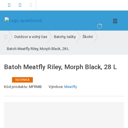
V
☰
y
h
Ú
Outdoor a volný čas
Batohy, tašky
Školní
l
v
e
Batoh Meatfly Riley, Morph Black, 28 L
o
d
d
n
a
Batoh Meatfly Riley, Morph Black, 28 L
í
t
s
NOVINKA
t
Kód produktu:
MFRMB
Výrobce:
Meatfly
r
a
n
a