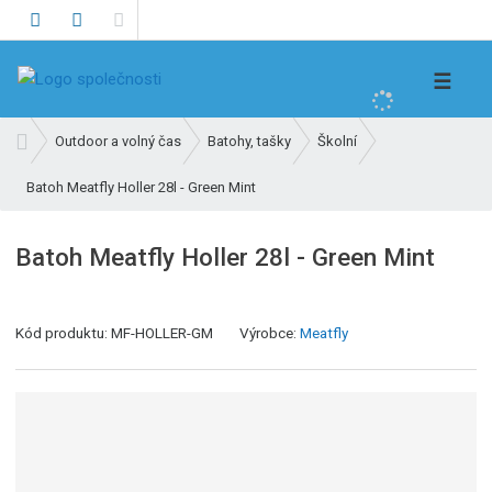
V
☰
y
h
Ú
Outdoor a volný čas
Batohy, tašky
Školní
l
v
e
Batoh Meatfly Holler 28l - Green Mint
o
d
d
n
a
Batoh Meatfly Holler 28l - Green Mint
í
t
s
t
Kód produktu:
MF-HOLLER-GM
Výrobce:
Meatfly
r
a
n
a