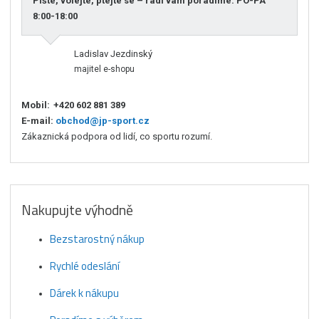
Pište, volejte, ptejte se – rádi vám poradíme. PO-PÁ
8:00-18:00
Ladislav Jezdinský
majitel e-shopu
Mobil:
+420 602 881 389
E-mail:
obchod@jp-sport.cz
Zákaznická podpora od lidí, co sportu rozumí.
Nakupujte výhodně
Bezstarostný nákup
Rychlé odeslání
Dárek k nákupu