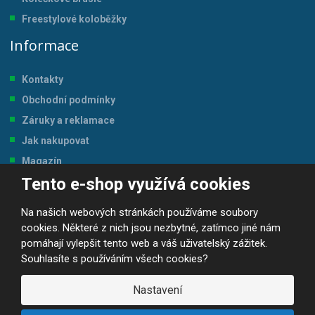
Freestylové koloběžky
Informace
Kontakty
Obchodní podmínky
Záruky a reklamace
Jak nakupovat
Magazín
Tento e-shop využívá cookies
Tabulka velikostí
Na našich webových stránkách používáme soubory
cookies. Některé z nich jsou nezbytné, zatímco jiné nám
pomáhají vylepšit tento web a váš uživatelský zážitek.
Souhlasíte s používáním všech cookies?
© 2026, JP-SPORT.CZ SPORTOVNÍ POTŘEBY
Prohlášení o přístupnosti
|
Mapa stránek
|
|
GDPR
Nastavení
E
B
VYROBILA
R