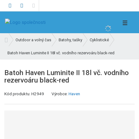
V
☰
y
h
Ú
Outdoor a volný čas
Batohy, tašky
Cyklistické
l
v
e
Batoh Haven Luminite II 18l vč. vodního rezervoáru black-red
o
d
d
n
a
Batoh Haven Luminite II 18l vč. vodního
í
t
rezervoáru black-red
s
t
Kód produktu:
H2949
Výrobce:
Haven
r
a
n
a