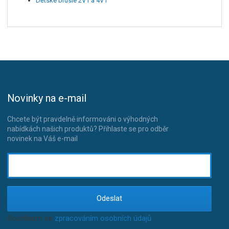
Dětské brusle 2V1 a 4V1
Novinky na e-mail
Chcete být pravdelně informováni o výhodných
nabídkách našich produktů? Přihlaste se pro odběr
novinek na Váš e-mail
Odeslat
Souhlasím se
zpracováním osobních údajů
.