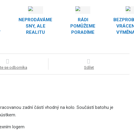
NEPRODÁVÁME
RÁDI
BEZPRO
SNY, ALE
POMŮŽEME
VRÁCEN
Y
REALITU
PORADÍME
VÝMĚNA
te se odborníka
Sdílet
pracovanou zadní částí vhodný na kolo. Součástí batohu je
áústkem.
flexním logem