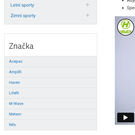
Asy
Letní sporty
Spec
Zimní sporty
Značka
Acepac
Amplifi
Haven
Lifefit
M-Wave
Meteor
Nils