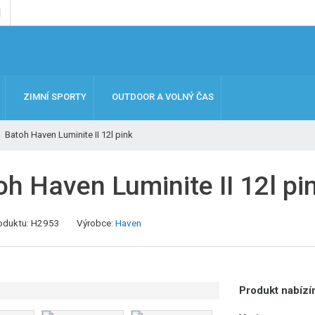
ZIMNÍ SPORTY
OUTDOOR A VOLNÝ ČAS
Batoh Haven Luminite II 12l pink
oh Haven Luminite II 12l pi
oduktu:
H2953
Výrobce:
Haven
Produkt nabízím