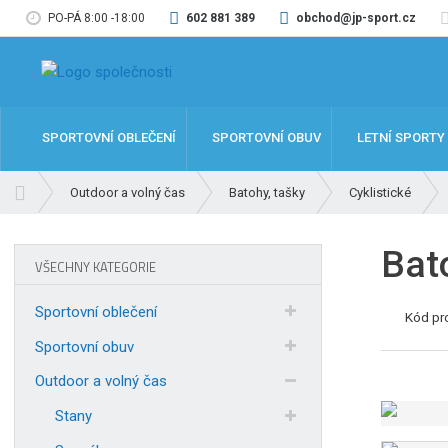
PO-PÁ 8:00 -18:00
602 881 389
obchod@jp-sport.cz
SPORTOVNÍ OBLEČENÍ
SPORTOVNÍ OBUV
LETNÍ SPORTY
Ú
Outdoor a volný čas
Batohy, tašky
Cyklistické
v
o
Bat
d
VŠECHNY KATEGORIE
n
í
Sportovní oblečení
Kód pr
s
t
Sportovní obuv
r
Outdoor a volný čas
a
n
Stany
a