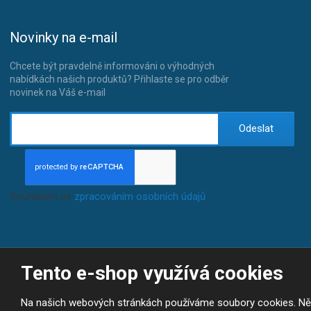
Novinky na e-mail
Chcete být pravdelně informováni o výhodných
nabídkách našich produktů? Přihlaste se pro odběr
novinek na Váš e-mail
Odeslat
Souhlasím se
zpracováním osobních údajů
.
Tento e-shop využívá cookies
© 2026, JP-SPORT.CZ SPORTOVNÍ POTŘEBY
Prohlášení o přístupnosti
|
Mapa stránek
|
|
GDPR
E
Na našich webových stránkách používáme soubory cookies. Někte
B
VYROBILA