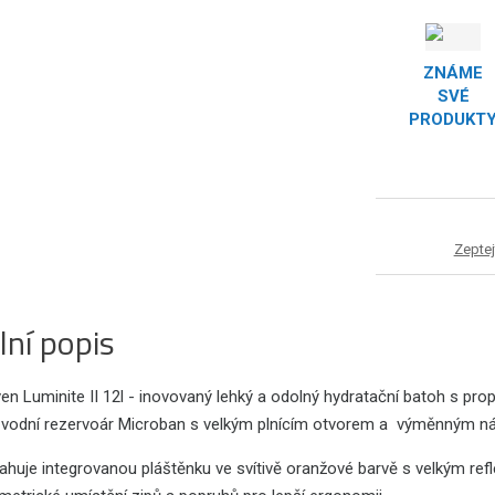
ZNÁME
SVÉ
PRODUKT
Zeptej
lní popis
n Luminite II 12l - inovovaný lehký a odolný hydratační batoh s pro
ý vodní rezervoár Microban s velkým plnícím otvorem a výměnným n
ahuje integrovanou pláštěnku ve svítivě oranžové barvě s velkým re