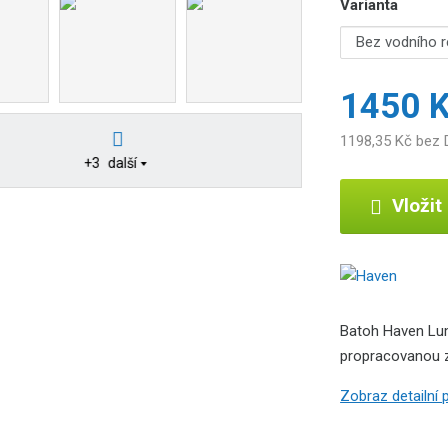
Varianta
1450 
1198,35 Kč bez
+3
další
Vložit
Batoh Haven Lumi
propracovanou z
Zobraz detailní