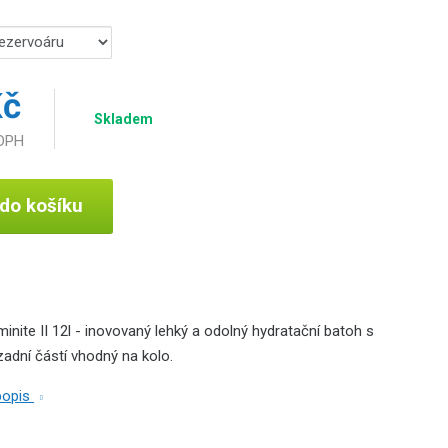
Kč
Skladem
 DPH
 do košíku
nite II 12l - inovovaný lehký a odolný hydratační batoh s
adní částí vhodný na kolo.
 popis