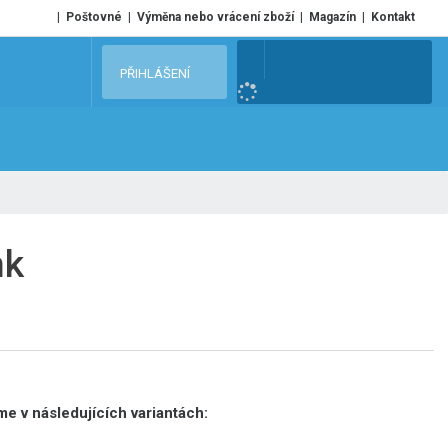
Poštovné
Výměna nebo vrácení zboží
Magazín
Kontakt
V
PŘIHLÁŠENÍ
y
h
l
e
d
a
t
nk
e v následujících variantách: