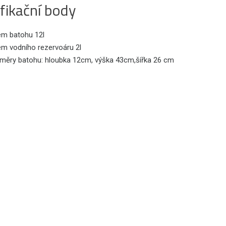
fikační body
em batohu 12l
em vodního rezervoáru 2l
měry batohu: hloubka 12cm, výška 43cm,šířka 26 cm