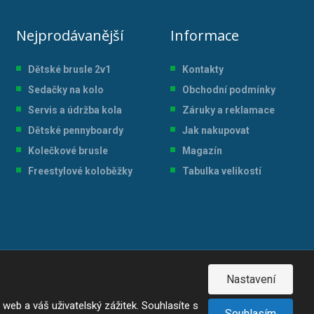
Nejprodávanější
Informace
Dětské brusle 2v1
Kontakty
Sedačky na kolo
Obchodní podmínky
Servis a údržba kol
a
Záruky a reklamace
Dětské pennyboardy
Jak nakupovat
Kolečkové brusle
Magazín
Freestylové koloběžky
Tabulka velikostí
Nastavení
eb a váš uživatelský zážitek. Souhlasíte s
Souhlasím