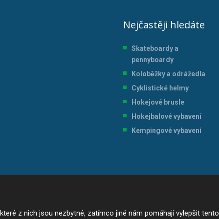
Nejčastěji hledáte
Skateboardy a
pennyboardy
Koloběžky a odrážedla
Cyklistické helmy
Hokejové brusle
Hokejbalové vybavení
Kempingové vybavení
ré z nich jsou nezbytné, zatímco jiné nám pomáhají vylepšit tento w