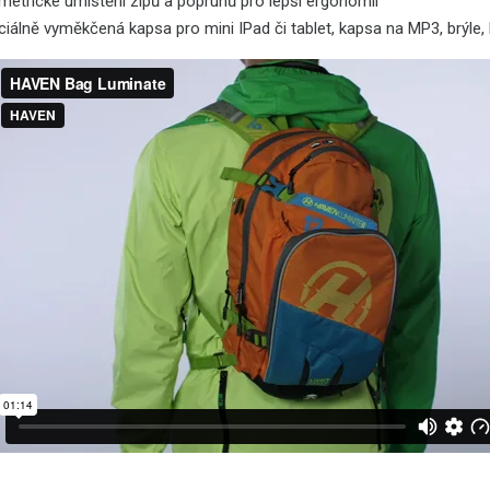
metrické umístění zipů a popruhů pro lepší ergonomii
iálně vyměkčená kapsa pro mini IPad či tablet, kapsa na MP3, brýle, h