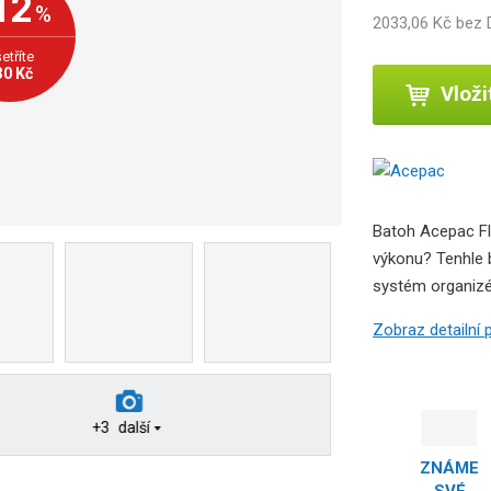
12
%
2033,06 Kč bez
b
c
etříte
e
30 Kč
Vloži
:
8
5
9
6
2
Batoh Acepac Fli
5
výkonu? Tenhle 
3
systém organizé
2
0
Zobraz detailní
6
7
0
9
+3
další
ZNÁME