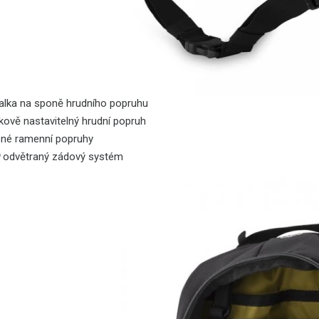
ťalka na sponě hrudního popruhu
kově nastavitelný hrudní popruh
ené ramenní popruhy
odvětraný zádový systém