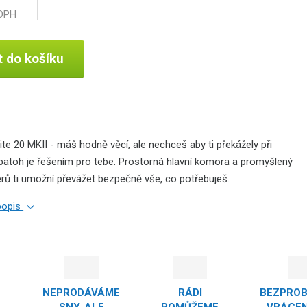
 DPH
t do košíku
te 20 MKII - máš hodně věcí, ale nechceš aby ti překážely při
batoh je řešením pro tebe. Prostorná hlavní komora a promyšlený
rů ti umožní převážet bezpečně vše, co potřebuješ.
 popis
NEPRODÁVÁME
RÁDI
BEZPRO