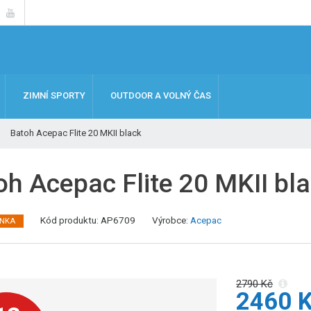
ZIMNÍ SPORTY
OUTDOOR A VOLNÝ ČAS
Batoh Acepac Flite 20 MKII black
oh Acepac Flite 20 MKII bl
K
Kód produktu:
AP6709
Výrobce:
Acepac
INKA
ó
d
v
ý
2790 Kč
2460 
r
o