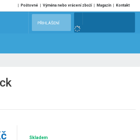
Poštovné
Výměna nebo vrácení zboží
Magazín
Kontakt
V
PŘIHLÁŠENÍ
y
h
l
e
d
a
t
ack
Kč
Skladem