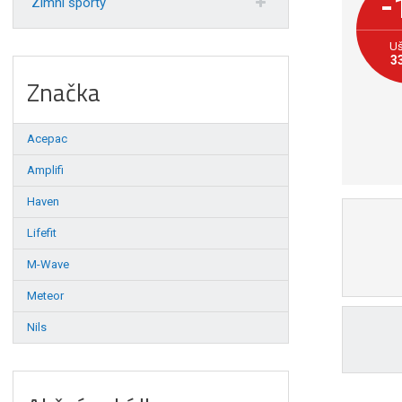
-
Zimní sporty
Uš
3
Značka
Acepac
Amplifi
Haven
Lifefit
M-Wave
Meteor
Nils