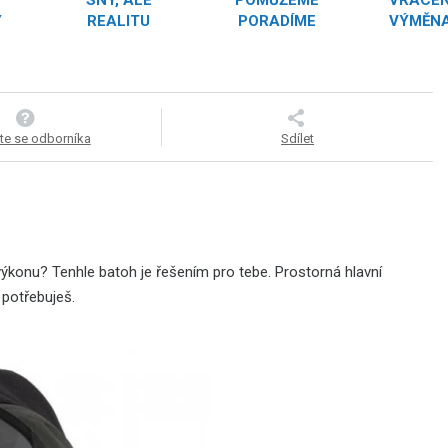
SNY, ALE
POMŮŽEME
VRÁCEN
Y
REALITU
PORADÍME
VÝMĚNA
te se odborníka
Sdílet
výkonu? Tenhle batoh je řešením pro tebe. Prostorná hlavní
potřebuješ.