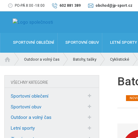
PO-PÁ 8:00 -18:00
602 881 389
obchod@jp-sport.cz
SPORTOVNÍ OBLEČENÍ
SPORTOVNÍ OBUV
LETNÍ SPORTY
Ú
Outdoor a volný čas
Batohy, tašky
Cyklistické
v
o
Bat
d
VŠECHNY KATEGORIE
n
í
Sportovní oblečení
NOV
s
t
Sportovní obuv
r
Outdoor a volný čas
a
n
Letní sporty
a