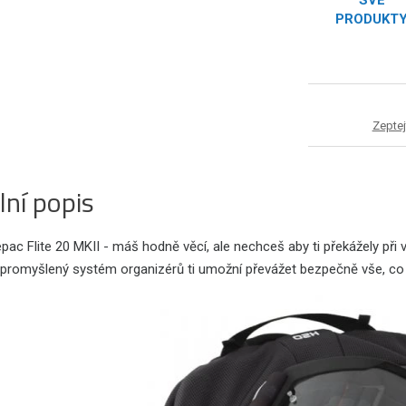
SVÉ
PRODUKT
Zeptej
lní popis
ac Flite 20 MKII - máš hodně věcí, ale nechceš aby ti překážely při 
promyšlený systém organizérů ti umožní převážet bezpečně vše, co 