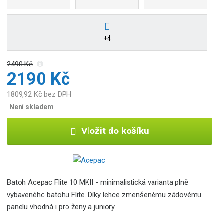
b
c
e
:
+4
8
5
2490 Kč
9
2190 Kč
6
2
1809,92 Kč bez DPH
5
Není skladem
3
2
Vložit do košíku
0
6
5
2
5
Batoh Acepac Flite 10 MKII - minimalistická varianta plně
vybaveného batohu Flite. Díky lehce zmenšenému zádovému
panelu vhodná i pro ženy a juniory.