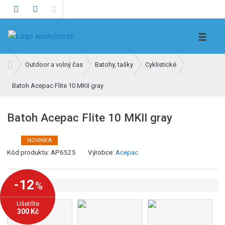
V
☰
y
h
Ú
Outdoor a volný čas
Batohy, tašky
Cyklistické
l
v
e
Batoh Acepac Flite 10 MKII gray
o
d
d
n
a
Batoh Acepac Flite 10 MKII gray
í
t
s
NOVINKA
t
K
Kód produktu:
AP6525
Výrobce:
Acepac
r
ó
a
d
n
-12
%
v
a
ý
Ušetříte
r
300 Kč
o