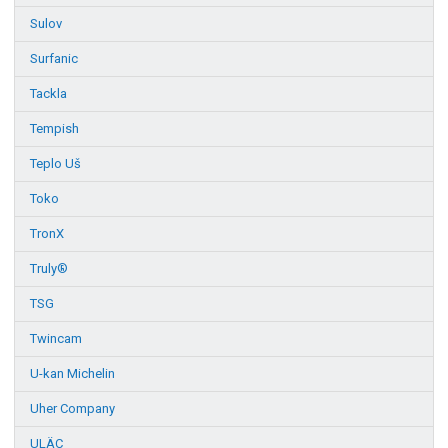
Sulov
Surfanic
Tackla
Tempish
Teplo Uš
Toko
TronX
Truly®
TSG
Twincam
U-kan Michelin
Uher Company
ULÄC