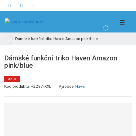
V
☰
y
h
Ú
Dámské funkční triko Haven Amazon pink/blue
l
v
e
o
Dámské funkční triko Haven Amazon
d
d
pink/blue
n
a
í
t
s
AKCE
t
Kód produktu:
H2287-XXL
Výrobce:
Haven
r
a
n
a