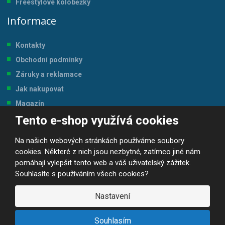
Freestylové koloběžky
Informace
Kontakty
Obchodní podmínky
Záruky a reklamace
Jak nakupovat
Magazín
Tento e-shop využívá cookies
Tabulka velikostí
Na našich webových stránkách používáme soubory
cookies. Některé z nich jsou nezbytné, zatímco jiné nám
pomáhají vylepšit tento web a váš uživatelský zážitek.
Souhlasíte s používáním všech cookies?
© 2026, JP-SPORT.CZ SPORTOVNÍ POTŘEBY
Prohlášení o přístupnosti
|
Mapa stránek
|
|
GDPR
Nastavení
E
B
VYROBILA
R
Á
Souhlasím
N