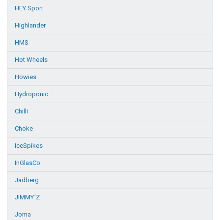
HEY Sport
Highlander
HMS
Hot Wheels
Howies
Hydroponic
Chilli
Choke
IceSpikes
InGlasCo
Jadberg
JIMMY´Z
Joma