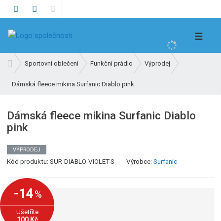
V
☰
y
h
Ú
Sportovní oblečení
Funkční prádlo
Výprodej
l
v
e
Dámská fleece mikina Surfanic Diablo pink
o
d
d
n
a
Dámská fleece mikina Surfanic Diablo
í
t
pink
s
t
r
VÝPRODEJ
a
Kód produktu:
SUR-DIABLO-VIOLET-S
Výrobce:
Surfanic
n
a
-14
%
Ušetříte
100 Kč