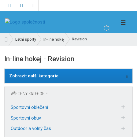
V
☰
y
h
Ú
Revision
Letní sporty
In-line hokej
l
v
e
o
In-line hokej - Revision
d
d
n
a
í
t
Zobrazit další kategorie
s
t
r
VŠECHNY KATEGORIE
a
n
Sportovní oblečení
a
Sportovní obuv
Outdoor a volný čas