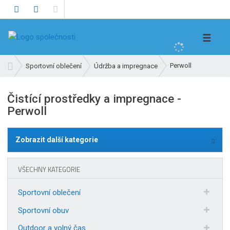
V
☰
y
h
Ú
Perwoll
Sportovní oblečení
Údržba a impregnace
l
v
e
o
Čistící prostředky a impregnace -
d
d
Perwoll
n
a
í
t
s
Zobrazit další kategorie
t
r
a
VŠECHNY KATEGORIE
n
a
Sportovní oblečení
Sportovní obuv
Outdoor a volný čas