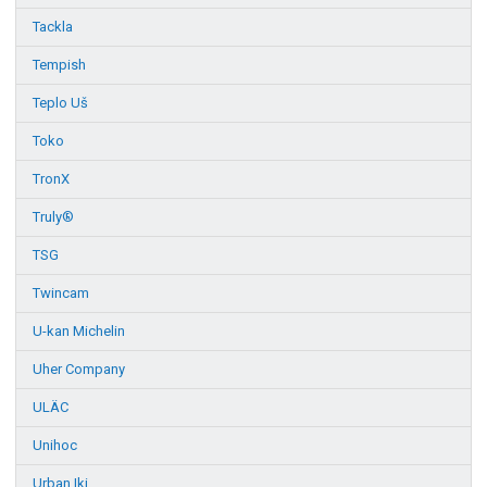
Tackla
Tempish
Teplo Uš
Toko
TronX
Truly®
TSG
Twincam
U-kan Michelin
Uher Company
ULÄC
Unihoc
Urban Iki