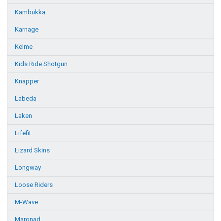
Kambukka
Karnage
Kelme
Kids Ride Shotgun
Knapper
Labeda
Laken
Lifefit
Lizard Skins
Longway
Loose Riders
M-Wave
Maronad