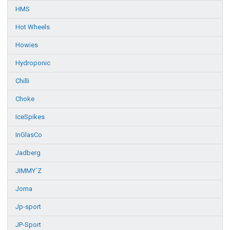
HMS
Hot Wheels
Howies
Hydroponic
Chilli
Choke
IceSpikes
InGlasCo
Jadberg
JIMMY´Z
Joma
Jp-sport
JP-Sport