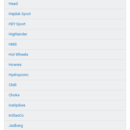
Head
Hejduk Sport
HEY Sport
Highlander
HMS
Hot Wheels
Howies
Hydroponic
Chilli
Choke
IceSpikes
InGlasCo
Jadberg