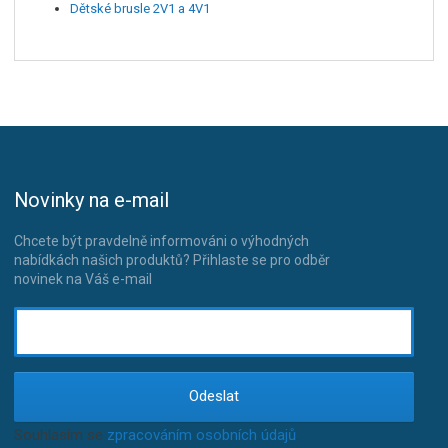
Dětské brusle 2V1 a 4V1
Novinky na e-mail
Chcete být pravdelně informováni o výhodných
nabídkách našich produktů? Přihlaste se pro odběr
novinek na Váš e-mail
Odeslat
Souhlasím se
zpracováním osobních údajů
.