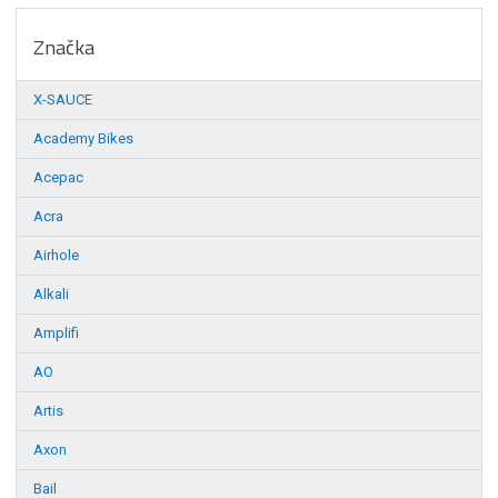
Značka
X-SAUCE
Academy Bikes
Acepac
Acra
Airhole
Alkali
Amplifi
AO
Artis
Axon
Bail