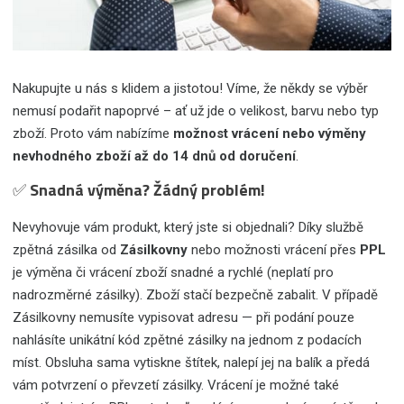
Nakupujte u nás s klidem a jistotou! Víme, že někdy se výběr
nemusí podařit napoprvé – ať už jde o velikost, barvu nebo typ
zboží. Proto vám nabízíme
možnost vrácení nebo výměny
nevhodného zboží až do 14 dnů od doručení
.
✅
Snadná výměna? Žádný problém!
Nevyhovuje vám produkt, který jste si objednali? Díky službě
zpětná zásilka od
Zásilkovny
nebo možnosti vrácení přes
PPL
je výměna či vrácení zboží snadné a rychlé (neplatí pro
nadrozměrné zásilky). Zboží stačí bezpečně zabalit. V případě
Zásilkovny nemusíte vypisovat adresu — při podání pouze
nahlásíte unikátní kód zpětné zásilky na jednom z podacích
míst. Obsluha sama vytiskne štítek, nalepí jej na balík a předá
vám potvrzení o převzetí zásilky. Vrácení je možné také