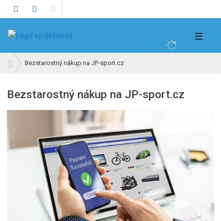
V
☰
y
h
Ú
Bezstarostný nákup na JP-sport.cz
l
v
e
o
Bezstarostný nákup na JP-sport.cz
d
d
n
a
í
t
s
t
r
a
n
a