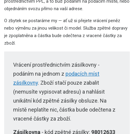
prostřednictvím PPL, a to buď podáním na podacím místě, nebo
objednáním svozu přímo na vaší adrese.
O zbytek se postaráme my — ať už si přejete vrácení peněz
nebo výměnu za jinou velikost či model. Služba zpětné dopravy
je zpoplatněna a částka bude odečtena z vracené částky za
zboží.
Vrácení prostřednictvím zásilkovny -
podáním na jednom z
podacích míst
zásilkovny
. Zboží stačí pouze zabalit
(nemusíte vypisovat adresu) a nahlásit
unikátní kód zpětné zásilky obsluze. Na
místě neplatíte nic, částka bude odečtena z
vracené částky za zboží.
Zásilkovna
- kód zpětné zásilky:
98012633