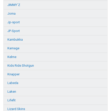
JIMMY´Z
Joma
Jp-sport
JP-Sport
Kambukka
Karnage
Kelme
Kids Ride Shotgun
Knapper
Labeda
Laken
Lifefit
Lizard Skins