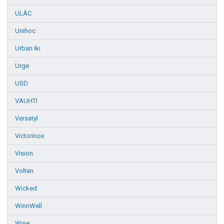
ULÄC
Unihoc
Urban Iki
Urge
USD
VAUHTI
Versatyl
Victorinox
Vision
Volten
Wicked
WinnWell
Wise