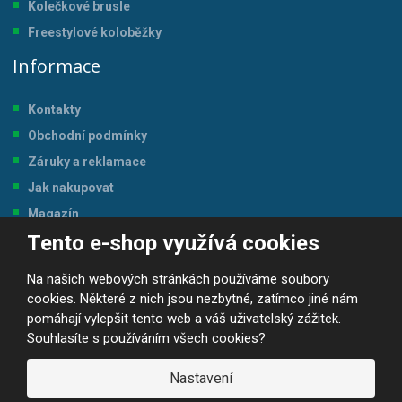
Kolečkové brusle
Freestylové koloběžky
Informace
Kontakty
Obchodní podmínky
Záruky a reklamace
Jak nakupovat
Magazín
Tento e-shop využívá cookies
Tabulka velikostí
Na našich webových stránkách používáme soubory
cookies. Některé z nich jsou nezbytné, zatímco jiné nám
pomáhají vylepšit tento web a váš uživatelský zážitek.
Souhlasíte s používáním všech cookies?
© 2026, JP-SPORT.CZ SPORTOVNÍ POTŘEBY
Prohlášení o přístupnosti
|
Mapa stránek
|
|
GDPR
Nastavení
E
B
VYROBILA